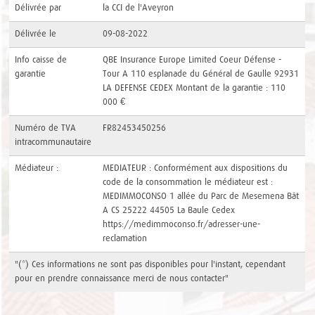
Délivrée par
la CCI de l'Aveyron
Délivrée le
09-08-2022
Info caisse de
QBE Insurance Europe Limited Coeur Défense -
garantie
Tour A 110 esplanade du Général de Gaulle 92931
LA DEFENSE CEDEX Montant de la garantie : 110
000 €
Numéro de TVA
FR82453450256
intracommunautaire
Médiateur :
MEDIATEUR : Conformément aux dispositions du
code de la consommation le médiateur est :
MEDIMMOCONSO 1 allée du Parc de Mesemena Bât
A CS 25222 44505 La Baule Cedex
https://medimmoconso.fr/adresser-une-
reclamation
"(*) Ces informations ne sont pas disponibles pour l'instant, cependant
pour en prendre connaissance merci de
nous contacter
"